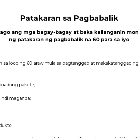
Patakaran sa Pagbabalik
o ang mga bagay-bagay at baka kailanganin mong 
ng patakaran ng pagbabalik na 60 para sa iyo
in sa loob ng 60 araw mula sa pagtanggap at makakatanggap ng r
minadong pakete;
hindi maganda;
dukto.