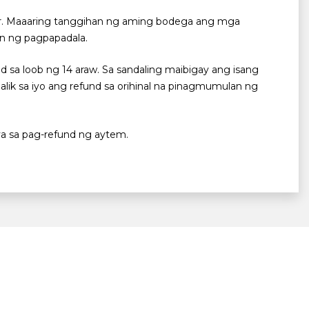
ier. Maaaring tanggihan ng aming bodega ang mga
an ng pagpapadala.
 sa loob ng 14 araw. Sa sandaling maibigay ang isang
lik sa iyo ang refund sa orihinal na pinagmumulan ng
ya sa pag-refund ng aytem.