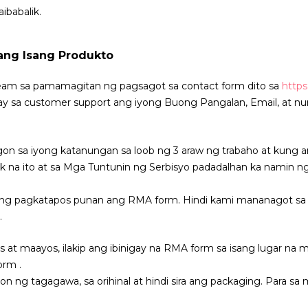
ibabalik.
ang Isang Produkto
am sa pamamagitan ng pagsagot sa contact form dito sa
https
y sa customer support ang iyong Buong Pangalan, Email, at num
n sa iyong katanungan sa loob ng 3 araw ng trabaho at kung a
lik na ito at sa Mga Tuntunin ng Serbisyo padadalhan ka namin n
ang pagkatapos punan ang RMA form. Hindi kami mananagot sa 
.
s at maayos, ilakip ang ibinigay na RMA form sa isang lugar na
orm .
syon ng tagagawa, sa orihinal at hindi sira ang packaging. Para