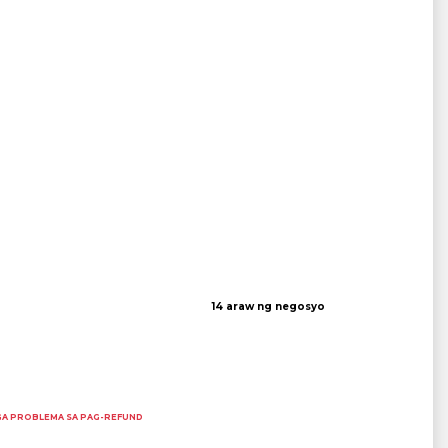
14 araw ng negosyo
A PROBLEMA SA PAG-REFUND