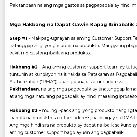
Pakitandaan na ang mga gastos sa pagpapadala ay hindi ma
Mga Hakbang na Dapat Gawin Kapag Ibinabalik 
Step #1
- Makipag-ugnayan sa aming Customer Support Te
natanggap ang iyong inorder na produkto. Mangyaring ibiga
bakit mo gustong ibalik ang produkto.
Hakbang #2
– Ang aming customer support team ay tutugo
tuntunin at kundisyon na itinakda sa Patakaran sa Pagbaba
Authorization (“RMA”)) upang punan. Return address:
Pakitandaan
, na ang mga pagbabalik ay tinatanggap lam
at ang mga naturang pagbabalik ay hindi maaaring iproseso
Hakbang #3
– muling i-pack ang iyong produkto nang ligta
ibabalik na produkto sa return address, na ibinigay sa RMA f
Ang mga hindi sira na produkto ay dapat na ibalik sa kundi
aming customer support bago ayusin ang pagbabalik.