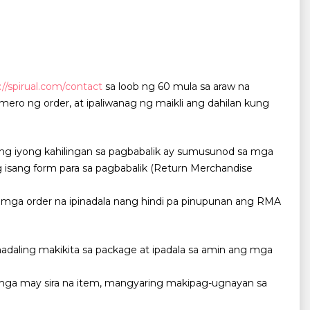
://spirual.com/contact
sa loob ng 60 mula sa araw na
ero ng order, at ipaliwanag ng maikli ang dahilan kung
ng iyong kahilingan sa pagbabalik ay sumusunod sa mga
g isang form para sa pagbabalik (Return Merchandise
mga order na ipinadala nang hindi pa pinupunan ang RMA
 madaling makikita sa package at ipadala sa amin ang mga
 sa mga may sira na item, mangyaring makipag-ugnayan sa