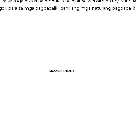
ara sa mga pisikal na produkto na binili sa website na ito/ Kung 
ili para sa mga pagbabalik, dahil ang mga naturang pagbabali
MAAARING IBALIK