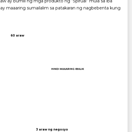
ikaw ay bumili ng mga produkto ng “Spirual” mula sa iba
k ay maaaring sumailalim sa patakaran ng nagbebenta kung
60 araw
HINDI MAAARING IBALIK
3 araw ng negosyo