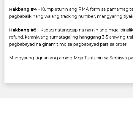
Hakbang #4
- Kumpletuhin ang RMA form sa pamamagitan 
pagbabalik nang walang tracking number, mangyaring tiyak
Hakbang #5
- Kapag natanggap na namin ang mga ibinalik n
refund, karaniwang tumatagal ng hanggang 3-5 araw ng trab
pagbabayad na ginamit mo sa pagbabayad para sa order.
Mangyaring tignan ang aming Mga Tuntunin sa Serbisyo par