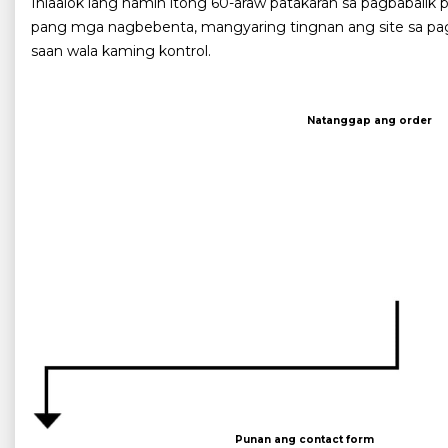
Iniaalok lang namin itong 60-araw patakaran sa pagbabalik p
pang mga nagbebenta, mangyaring tingnan ang site sa pagb
saan wala kaming kontrol.
Natanggap ang order
Punan ang contact form