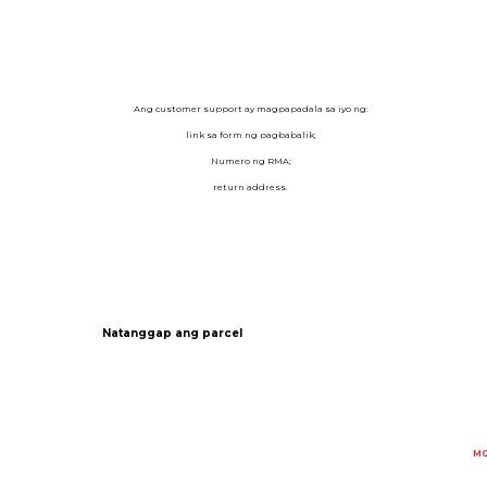
Ang customer support ay magpapadala sa iyo ng:
link sa form ng pagbabalik;
Numero ng RMA;
return address.
Natanggap ang parcel
MG