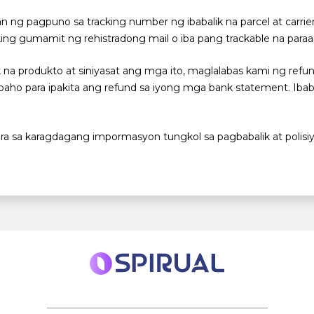
ng pagpuno sa tracking number ng ibabalik na parcel at carr
ing gumamit ng rehistradong mail o iba pang trackable na para
a produkto at siniyasat ang mga ito, maglalabas kami ng refund
aho para ipakita ang refund sa iyong mga bank statement. Ibaba
a sa karagdagang impormasyon tungkol sa pagbabalik at polisi