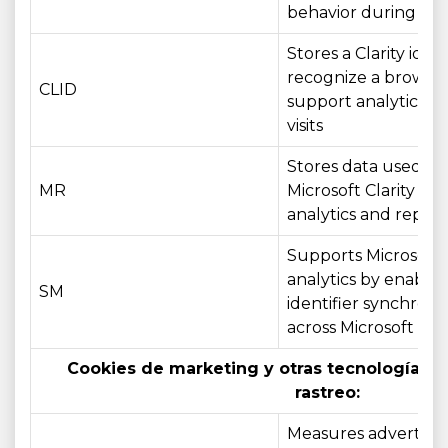
behavior during a vis
Stores a Clarity ident
recognize a browse
CLID
support analytics ac
visits
Stores data used by
MR
Microsoft Clarity for
analytics and report
Supports Microsoft
analytics by enablin
SM
identifier synchroni
across Microsoft do
Cookies de marketing y otras tecnologías 
rastreo:
Measures advertisin