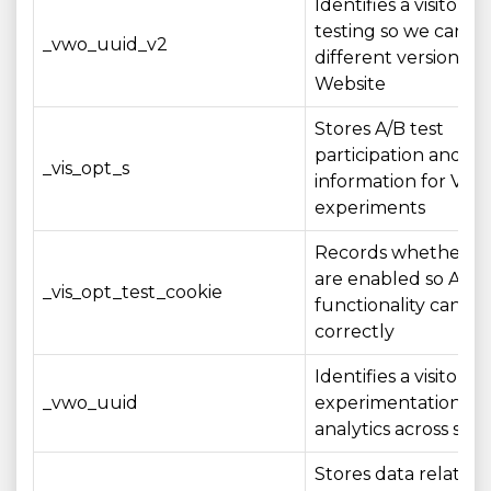
Identifies a visitor fo
testing so we can e
_vwo_uuid_v2
different versions of
Website
Stores A/B test
participation and st
_vis_opt_s
information for VW
experiments
Records whether co
are enabled so A/B 
_vis_opt_test_cookie
functionality can op
correctly
Identifies a visitor 
_vwo_uuid
experimentation an
analytics across sess
Stores data related 