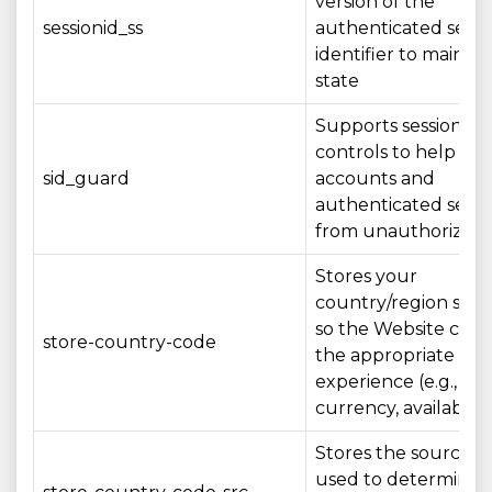
version of the
sessionid_ss
authenticated sessi
identifier to maintai
state
Supports session sec
controls to help pro
sid_guard
accounts and
authenticated sessi
from unauthorized 
Stores your
country/region sele
so the Website can
store-country-code
the appropriate loc
experience (e.g., la
currency, availability
Stores the source/
used to determine 