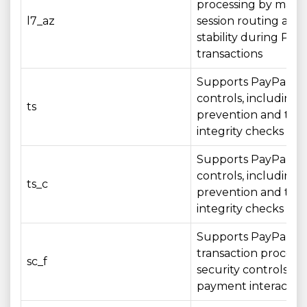
processing by maint
l7_az
session routing and 
stability during Pay
transactions
Supports PayPal sec
controls, including 
ts
prevention and tran
integrity checks
Supports PayPal sec
controls, including 
ts_c
prevention and tran
integrity checks
Supports PayPal
transaction process
sc_f
security controls du
payment interactio