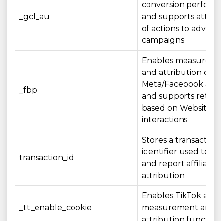
conversion perfor
_gcl_au
and supports attrib
of actions to adverti
campaigns
Enables measurem
and attribution of
Meta/Facebook adve
_fbp
and supports retar
based on Website
interactions
Stores a transaction
identifier used to r
transaction_id
and report affiliate
attribution
Enables TikTok adve
_tt_enable_cookie
measurement and
attribution function