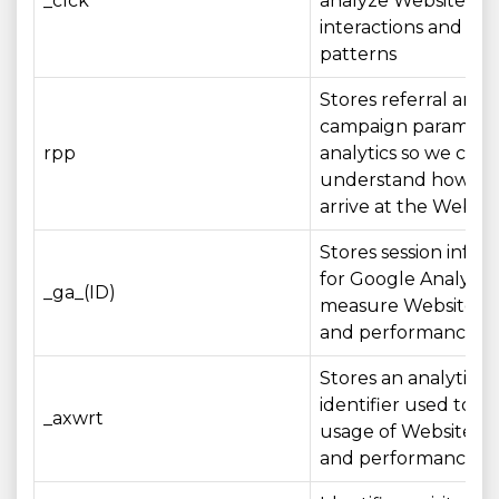
_clck
analyze Website
interactions and us
patterns
Stores referral and
campaign parameter
rpp
analytics so we can
understand how visi
arrive at the Websit
Stores session infor
for Google Analytics
_ga_(ID)
measure Website u
and performance
Stores an analytics
identifier used to 
_axwrt
usage of Website fe
and performance me