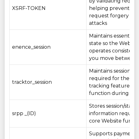
by validating reque
XSRF-TOKEN
helping prevent cros
request forgery (CS
attacks
Maintains essential s
state so the Websit
enence_session
operates consistentl
you move between
Maintains session st
required for the ord
tracktor_session
tracking feature to
function during your
Stores session/state
srpp _(ID)
information require
core Website functi
Supports payment