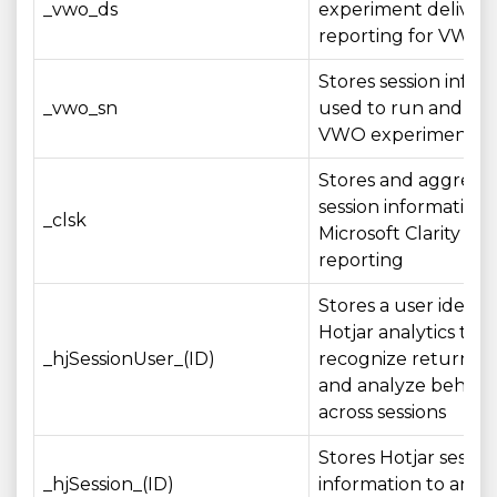
_vwo_ds
experiment deliver
reporting for VWO t
Stores session infor
_vwo_sn
used to run and me
VWO experiments
Stores and aggrega
session information 
_clsk
Microsoft Clarity ana
reporting
Stores a user identif
Hotjar analytics to
_hjSessionUser_(ID)
recognize returning
and analyze behavi
across sessions
Stores Hotjar sessio
_hjSession_(ID)
information to anal