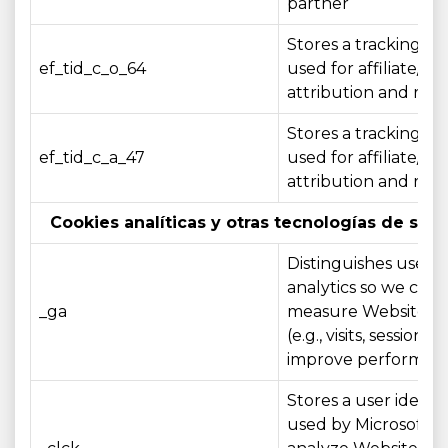
partner
Stores a tracking ide
ef_tid_c_o_64
used for affiliate/c
attribution and rep
Stores a tracking ide
ef_tid_c_a_47
used for affiliate/c
attribution and rep
Cookies analíticas y otras tecnologías de seg
Distinguishes users 
analytics so we can
_ga
measure Website u
(e.g., visits, sessions)
improve performan
Stores a user identif
used by Microsoft Cl