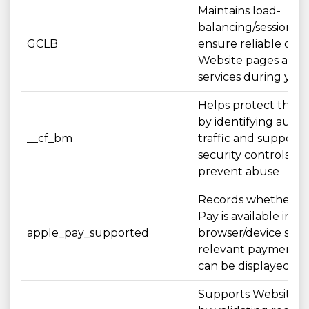
Maintains load-
balancing/session aff
GCLB
ensure reliable deli
Website pages and
services during your 
Helps protect the 
by identifying aut
__cf_bm
traffic and supporti
security controls th
prevent abuse
Records whether A
Pay is available in y
apple_pay_supported
browser/device so t
relevant payment o
can be displayed a
Supports Website se