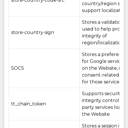
store-country-code-src
country/region sett
support localization
Stores a validation 
used to help protec
store-country-sign
integrity of
region/localization s
Stores a preference
for Google services
SOCS
on the Website, inc
consent-related set
for those services
Supports security a
integrity controls fo
tt_chain_token
party services loade
the Website
Stores a session iden