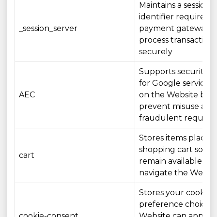
Maintains a session
identifier required 
_session_server
payment gateway t
process transactions
securely
Supports security c
for Google services
AEC
on the Website by 
prevent misuse and
fraudulent request
Stores items placed 
shopping cart so th
cart
remain available as 
navigate the Websi
Stores your cookie
preference choices 
cookie-consent
Website can apply 