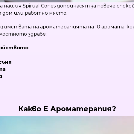
 нашия Spirual Cones допринасят за повече спок
 дом или работно място.
едимствата на ароматерапията на 10 аромата, ко
ялостното здраве:
койството
съня
та
я
Какво Е Ароматерапия?