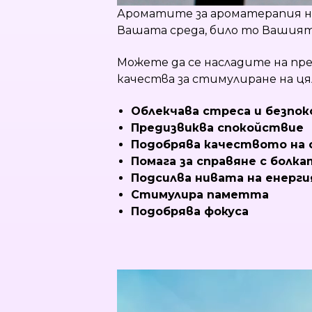
Ароматите за ароматерапия на
Вашата среда, било то Вашият
Можете да се насладите на пр
качества за стимулиране на ц
Облекчава стреса и безпо
Предизвиква спокойствие
Подобрява качеството на 
Помага за справяне с болка
Подсилва нивата на енерги
Стимулира паметта
Подобрява фокуса