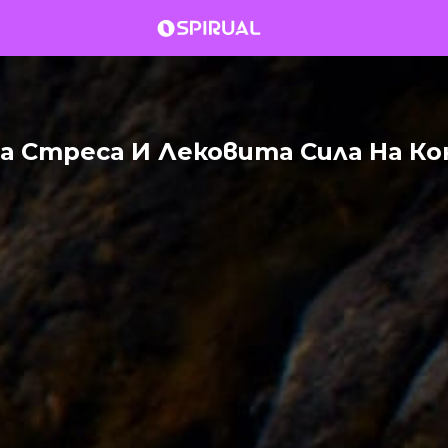
На Стреса И Лековита Сила На К